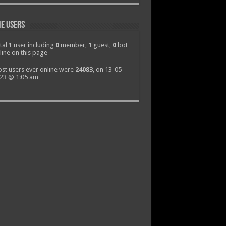
e Users
tal
1
user including
0
member,
1
guest,
0
bot
line on this page
st users ever online were
24083
, on 13-05-
23 @ 1:05 am