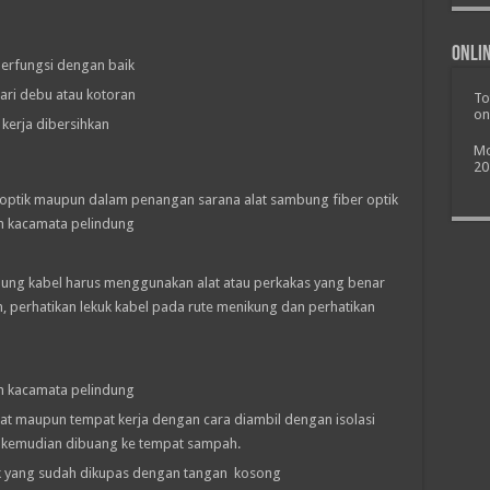
Onlin
berfungsi dengan baik
ari debu atau kotoran
To
on
 kerja dibersihkan
Mo
20
optik maupun dalam penangan sarana alat sambung fiber optik
n kacamata pelindung
ung kabel harus menggunakan alat atau perkakas yang benar
 perhatikan lekuk kabel pada rute menikung dan perhatikan
n kacamata pelindung
lat maupun tempat kerja dengan cara diambil dengan isolasi
, kemudian dibuang ke tempat sampah.
ik yang sudah dikupas dengan tangan kosong