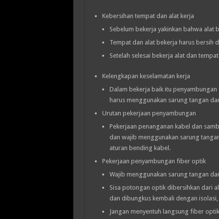
Kebersihan tempat dan alat kerja
Sebelum bekerja yakinkan bahwa alat 
Tempat dan alat bekerja harus bersih d
Setelah selesai bekerja alat dan tempat
Kelengkapan keselamatan kerja
Dalam bekerja baik itu penyambungan 
harus menggunakan sarung tangan da
Urutan pekerjaan penyambungan
Pekerjaan penanganan kabel dan samb
dan wajib menggunakan sarung tangan,
aturan bending kabel.
Pekerjaan penyambungan fiber optik
Wajib menggunakan sarung tangan da
Sisa potongan optik dibersihkan dari a
dan dibungkus kembali dengan isolasi
Jangan menyentuh langsung fiber opt