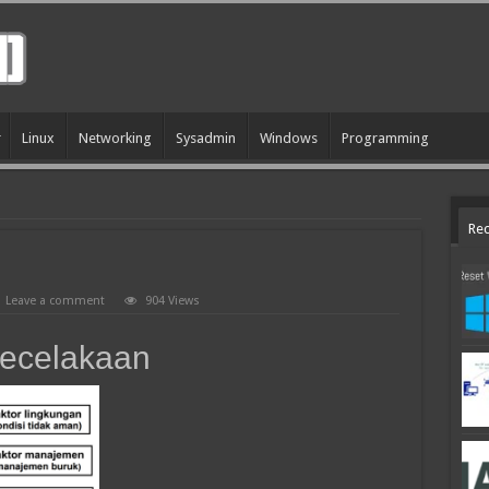
Linux
Networking
Sysadmin
Windows
Programming
Rec
Leave a comment
904 Views
kecelakaan