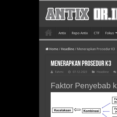
Antix
Repo Antix
CTF
Fokus
Home
/
Headline
/
Menerapkan Prosedur K3
Menerapkan Prosedur K3
Fahmi
07-12-2023
Headline
Faktor Penyebab 