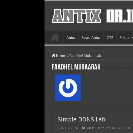
Antix
Repo Antix
CTF
Fokus
Home
/
Faadhel Mubaarak
Faadhel Mubaarak
Simple DDNS Lab
02-10-2024
Fokus
,
Headline
,
ITNSA
,
Linux